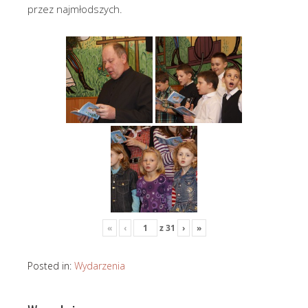
przez najmłodszych.
«
‹
z
31
›
»
Posted in:
Wydarzenia