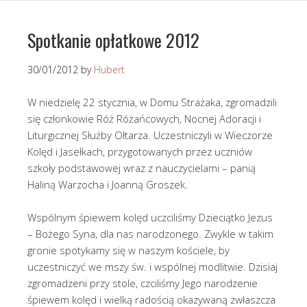
Spotkanie opłatkowe 2012
30/01/2012
by
Hubert
W niedzielę 22 stycznia, w Domu Strażaka, zgromadzili
się członkowie Róż Różańcowych, Nocnej Adoracji i
Liturgicznej Służby Ołtarza. Uczestniczyli w Wieczorze
Kolęd i Jasełkach, przygotowanych przez uczniów
szkoły podstawowej wraz z nauczycielami – panią
Haliną Warzocha i Joanną Groszek.
Wspólnym śpiewem kolęd uczciliśmy Dzieciątko Jezus
– Bożego Syna, dla nas narodzonego. Zwykle w takim
gronie spotykamy się w naszym kościele, by
uczestniczyć we mszy św. i wspólnej modlitwie. Dzisiaj
zgromadzeni przy stole, czciliśmy Jego narodzenie
śpiewem kolęd i wielką radością okazywaną zwłaszcza