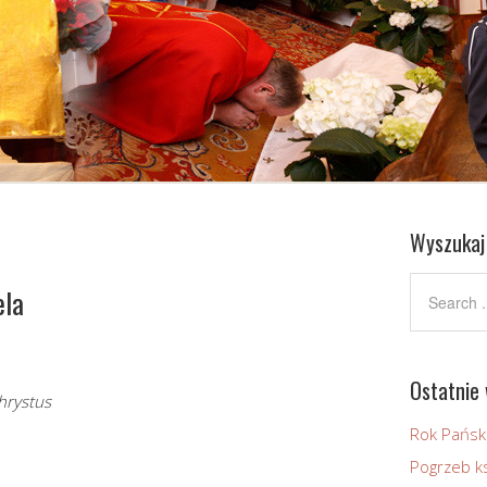
Wyszukaj
ela
Ostatnie 
hrystus
Rok Pańsk
Pogrzeb ks