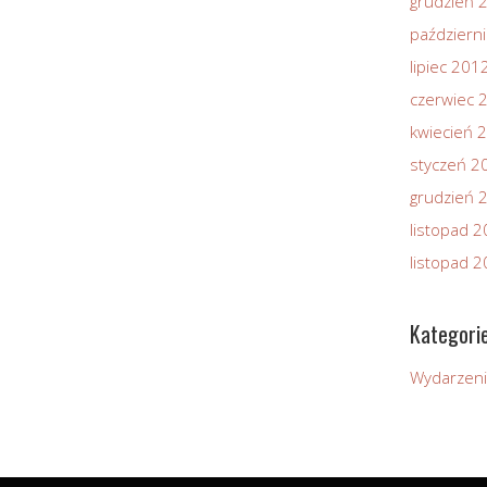
grudzień 
październ
lipiec 201
czerwiec 
kwiecień 
styczeń 2
grudzień 
listopad 
listopad 
Kategori
Wydarzen