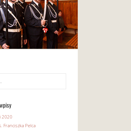
wpisy
i 2020
. Franciszka Pelca