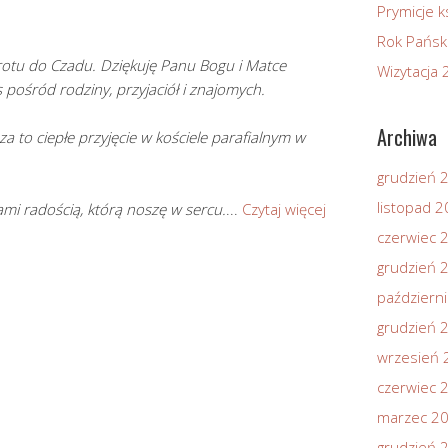
Prymicje k
Rok Pańsk
rotu do Czadu. Dziękuję Panu Bogu i Matce
Wizytacja
 pośród rodziny, przyjaciół i znajomych.
Archiwa
a to ciepłe przyjęcie w kościele parafialnym w
grudzień 
listopad 
Wami radością, którą noszę w sercu.
...
Czytaj więcej
czerwiec 
grudzień 
październ
grudzień 
wrzesień 
czerwiec 
marzec 2
grudzień 