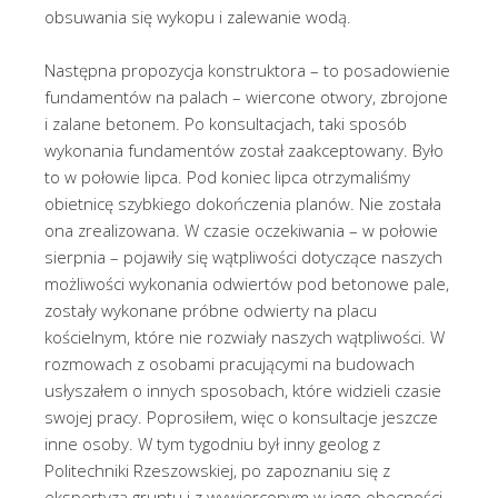
obsuwania się wykopu i zalewanie wodą.
Następna propozycja konstruktora – to posadowienie
fundamentów na palach – wiercone otwory, zbrojone
i zalane betonem. Po konsultacjach, taki sposób
wykonania fundamentów został zaakceptowany. Było
to w połowie lipca. Pod koniec lipca otrzymaliśmy
obietnicę szybkiego dokończenia planów. Nie została
ona zrealizowana. W czasie oczekiwania – w połowie
sierpnia – pojawiły się wątpliwości dotyczące naszych
możliwości wykonania odwiertów pod betonowe pale,
zostały wykonane próbne odwierty na placu
kościelnym, które nie rozwiały naszych wątpliwości. W
rozmowach z osobami pracującymi na budowach
usłyszałem o innych sposobach, które widzieli czasie
swojej pracy. Poprosiłem, więc o konsultacje jeszcze
inne osoby. W tym tygodniu był inny geolog z
Politechniki Rzeszowskiej, po zapoznaniu się z
ekspertyzą gruntu i z wywierconym w jego obecności