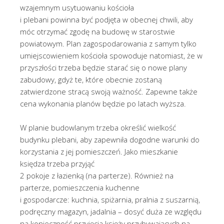
wzajemnym usytuowaniu kościoła
i plebani powinna być podjęta w obecnej chwili, aby
móc otrzymać zgodę na budowę w starostwie
powiatowym. Plan zagospodarowania z samym tylko
umiejscowieniem kościoła spowoduje natomiast, że w
przyszłości trzeba będzie starać się o nowe plany
zabudowy, gdyż te, które obecnie zostaną
zatwierdzone stracą swoją ważność. Zapewne także
cena wykonania planów będzie po latach wyższa.
W planie budowlanym trzeba określić wielkość
budynku plebani, aby zapewniła dogodne warunki do
korzystania z jej pomieszczeń. Jako mieszkanie
księdza trzeba przyjąć
2 pokoje z łazienką (na parterze). Również na
parterze, pomieszczenia kuchenne
i gospodarcze: kuchnia, spiżarnia, pralnia z suszarnią,
podręczny magazyn, jadalnia – dosyć duża ze względu
na konieczność przyjęcia księży przybywających na