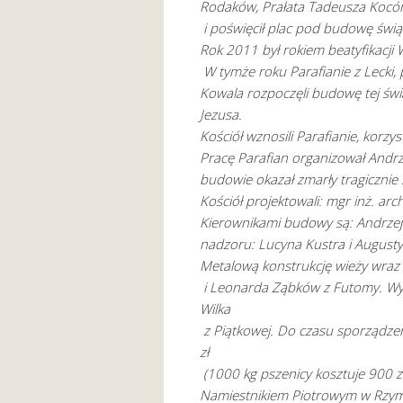
Rodaków, Prałata Tadeusza Kocóra
i poświęcił plac pod budowę świąt
Rok 2011 był rokiem beatyfikacji W
W tymże roku Parafianie z Lecki
Kowala rozpoczęli budowę tej św
Jezusa.
Kościół wznosili Parafianie, korzy
Pracę Parafian organizował Andrz
budowie okazał zmarły tragicznie 
Kościół projektowali: mgr inż. arc
Kierownikami budowy są: Andrzej 
nadzoru: Lucyna Kustra i August
Metalową konstrukcję wieży wraz
i Leonarda Ząbków z Futomy. Wyk
Wilka
z Piątkowej. Do czasu sporządz
zł
(1000 kg pszenicy kosztuje 900 zł
Namiestnikiem Piotrowym w Rzymie