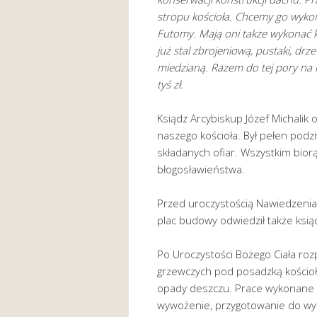
stropu kościoła. Chcemy go wyko
Futomy. Mają oni także wykonać ko
już stal zbrojeniową, pustaki, drz
miedzianą. Razem do tej pory na
tyś zł.
Ksiądz Arcybiskup Józef Michalik 
naszego kościoła. Był pełen podz
składanych ofiar. Wszystkim bior
błogosławieństwa.
Przed uroczystością Nawiedzenia K
plac budowy odwiedził także ksią
Po Uroczystości Bożego Ciała ro
grzewczych pod posadzką kościoł
opady deszczu. Prace wykonane – 
wywożenie, przygotowanie do wy