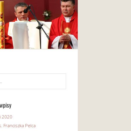
wpisy
i 2020
. Franciszka Pelca