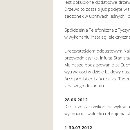
Jest dokupione dodatkowe drzew
Drzewo to zostało już pocięte w 
sadzonek w uprawach leśnych i cz
Spółdzielnia Telefoniczna z Tyczy
w wykonaniu instalacji elektryczne
Uroczystościom odpustowym Najś
przewodniczył ks. Infułat Stanisł
Mu nasze podziękowanie za Eucha
wytrwałości w dziele budowy nasz
Archiprezbiter Łańcucki ks. Tadeus
z naszego dekanatu.
28.06.2012
Dzisiaj została wykonana wylewk
wykonaniu szalunku i zbrojenia st
1-30.07.2012