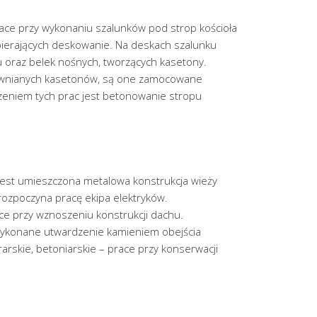
prace przy wykonaniu szalunków pod strop kościoła
pierających deskowanie. Na deskach szalunku
 oraz belek nośnych, tworzących kasetony.
wnianych kasetonów, są one zamocowane
zeniem tych prac jest betonowanie stropu
jest umieszczona metalowa konstrukcja wieży
 rozpoczyna pracę ekipa elektryków.
ce przy wznoszeniu konstrukcji dachu.
wykonane utwardzenie kamieniem obejścia
arskie, betoniarskie – prace przy konserwacji