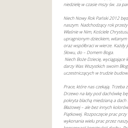
niedzielę w czasie mszy św. za par
Niech Nowy Rok Pański 2012 będ
naszym. Nadchodzący rok przeży
Właśnie w Nim, Kościele Chrystusa
upragnionym dzieckiem, witanym p
oraz współbraci w wierze. Każdy 
Słowu, do – Domem Boga.
Niech Boże Dziecię, wyciągające k
darzy Was Wszystkich swoim Bło
uczestniczących w trudzie budo
Prace, które nas czekają. Trzeba z
Drzewo na łaty pod dachówkę będz
pokryta blachą miedzianą a dach 
Błażowej – ale bez innych koloró
Piątkowej. Rozpoczęcie prac przy
wykonania wielu prac przez naszy
konserwacji konstrukcji dachu. P