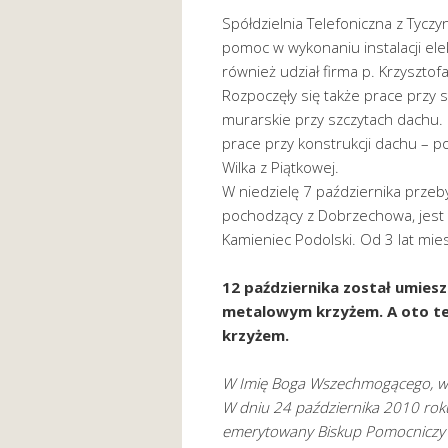
Spółdzielnia Telefoniczna z Tyczyn
pomoc w wykonaniu instalacji ele
również udział firma p. Krzysztofa
Rozpoczęły się także prace przy s
murarskie przy szczytach dachu. 
prace przy konstrukcji dachu – p
Wilka z Piątkowej.
W niedzielę 7 października przeb
pochodzący z Dobrzechowa, jest 
Kamieniec Podolski. Od 3 lat mi
12 października został umiesz
metalowym krzyżem. A oto t
krzyżem.
W Imię Boga Wszechmogącego, w Tr
W dniu 24 października 2010 roku,
emerytowany Biskup Pomocniczy Di