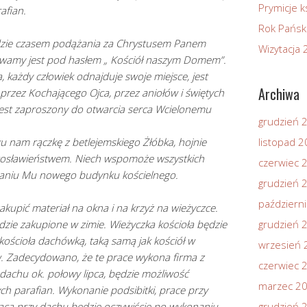
Prymicje k
afian.
Rok Pańsk
zie czasem podążania za Chrystusem Panem
Wizytacja
wamy jest pod hasłem „ Kościół naszym Domem”.
, każdy człowiek odnajduje swoje miejsce, jest
Archiwa
rzez Kochającego Ojca, przez aniołów i świętych
jest zaproszony do otwarcia serca Wcielonemu
grudzień 
u nam rączkę z betlejemskiego Żłóbka, hojnie
listopad 
gosławieństwem. Niech wspomoże wszystkich
czerwiec 
waniu Mu nowego budynku kościelnego.
grudzień 
październ
akupić materiał na okna i na krzyż na wieżyczce.
ie zakupione w zimie. Wieżyczka kościoła będzie
grudzień 
kościoła dachówką, taką samą jak kościół w
wrzesień 
w. Zadecydowano, że te prace wykona firma z
czerwiec 
 dachu ok. połowy lipca, będzie możliwość
marzec 2
ch parafian. Wykonanie podsibitki, prace przy
raca przy dachu będzie oczywiście po wykonaniu
grudzień 