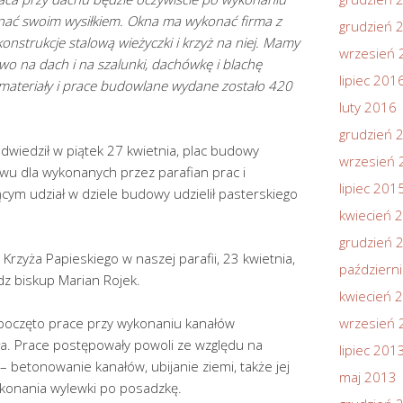
nać swoim wysiłkiem. Okna ma wykonać firma z
grudzień 
nstrukcje stalową wieżyczki i krzyż na niej. Mamy
wrzesień 
ewo na dach i na szalunki, dachówkę i blachę
lipiec 201
 materiały i prace budowlane wydane zostało 420
luty 2016
grudzień 
odwiedził w piątek 27 kwietnia, plac budowy
wrzesień 
iwu dla wykonanych przez parafian prac i
lipiec 201
ącym udział w dziele budowy udzielił pasterskiego
kwiecień 
grudzień 
rzyża Papieskiego w naszej parafii, 23 kwietnia,
październ
dz biskup Marian Rojek.
kwiecień 
zpoczęto prace przy wykonaniu kanałów
wrzesień 
a. Prace postępowały powoli ze względu na
lipiec 201
betonowanie kanałów, ubijanie ziemi, także jej
maj 2013
konania wylewki po posadzkę.