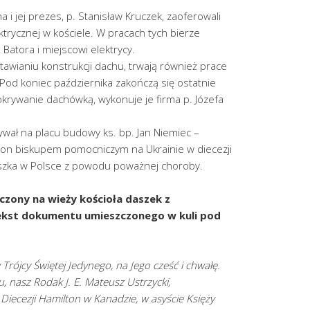
a i jej prezes, p. Stanisław Kruczek, zaoferowali
ktrycznej w kościele. W pracach tych bierze
 Batora i miejscowi elektrycy.
tawianiu konstrukcji dachu, trwają również prace
Pod koniec października zakończą się ostatnie
okrywanie dachówką, wykonuje je firma p. Józefa
ywał na placu budowy ks. bp. Jan Niemiec –
on biskupem pomocniczym na Ukrainie w diecezji
eszka w Polsce z powodu poważnej choroby.
czony na wieży kościoła daszek z
ekst dokumentu umieszczonego w kuli pod
ójcy Świętej Jedynego, na Jego cześć i chwałę.
 nasz Rodak J. E. Mateusz Ustrzycki,
ecezji Hamilton w Kanadzie, w asyście Księży