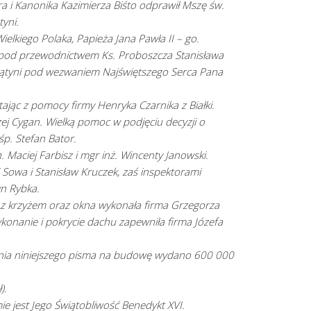
 i Kanonika Kazimierza Biśto odprawił Mszę św.
yni.
ielkiego Polaka, Papieża Jana Pawła II – go.
, pod przewodnictwem Ks. Proboszcza Stanisława
iątyni pod wezwaniem Najświętszego Serca Pana
stając z pomocy firmy Henryka Czarnika z Białki.
ej Cygan. Wielką pomoc w podjęciu decyzji o
śp. Stefan Bator.
h. Maciej Farbisz i mgr inż. Wincenty Janowski.
Sowa i Stanisław Kruczek, zaś inspektorami
yn Rybka.
 z krzyżem oraz okna wykonała firma Grzegorza
onanie i pokrycie dachu zapewniła firma Józefa
enia niniejszego pisma na budowę wydano 600 000
).
 jest Jego Świątobliwość Benedykt XVI.