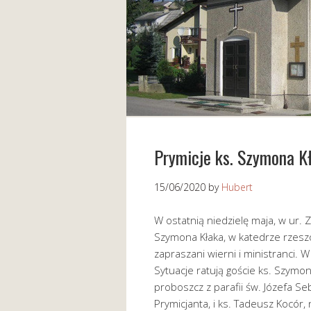
Prymicje ks. Szymona K
15/06/2020
by
Hubert
W ostatnią niedzielę maja, w ur. 
Szymona Kłaka, w katedrze rzeszow
zapraszani wierni i ministranci. 
Sytuacje ratują goście ks. Szymona
proboszcz z parafii św. Józefa Se
Prymicjanta, i ks. Tadeusz Kocór,