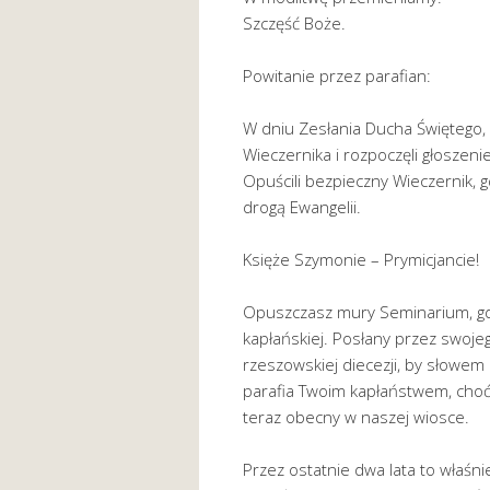
Szczęść Boże.
Powitanie przez parafian:
W dniu Zesłania Ducha Świętego,
Wieczernika i rozpoczęli głosze
Opuścili bezpieczny Wieczernik, g
drogą Ewangelii.
Księże Szymonie – Prymicjancie!
Opuszczasz mury Seminarium, gdz
kapłańskiej. Posłany przez swoj
rzeszowskiej diecezji, by słowem
parafia Twoim kapłaństwem, choć w
teraz obecny w naszej wiosce.
Przez ostatnie dwa lata to właśni