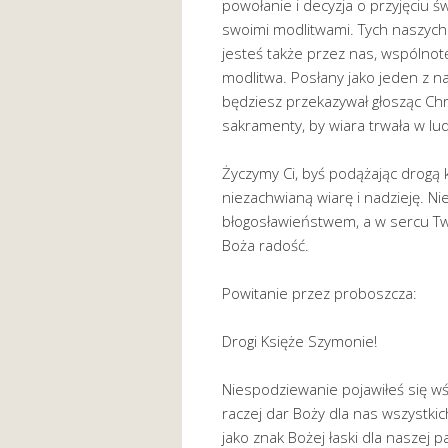
powołanie i decyzja o przyjęciu ś
swoimi modlitwami. Tych naszych 
jesteś także przez nas, wspólnotę
modlitwa. Posłany jako jeden z na
będziesz przekazywał głosząc Ch
sakramenty, by wiara trwała w lu
Życzymy Ci, byś podążając drogą k
niezachwianą wiarę i nadzieję. N
błogosławieństwem, a w sercu Tw
Boża radość.
Powitanie przez proboszcza:
Drogi Księże Szymonie!
Niespodziewanie pojawiłeś się wś
raczej dar Boży dla nas wszystkich
jako znak Bożej łaski dla naszej 