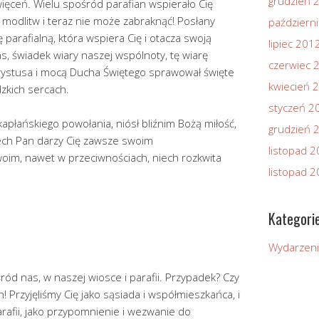
grudzień 
więceń. Wielu spośród parafian wspierało Cię
modlitw i teraz nie może zabraknąć! Posłany
październ
 parafialną, która wspiera Cię i otacza swoją
lipiec 201
s, świadek wiary naszej wspólnoty, tę wiarę
czerwiec 
rystusa i mocą Ducha Świętego sprawował święte
kwiecień 
dzkich sercach.
styczeń 2
apłańskiego powołania, niósł bliźnim Bożą miłość,
grudzień 
iech Pan darzy Cię zawsze swoim
listopad 
oim, nawet w przeciwnościach, niech rozkwita
listopad 
Kategori
Wydarzen
ród nas, w naszej wiosce i parafii. Przypadek? Czy
! Przyjęliśmy Cię jako sąsiada i współmieszkańca, i
parafii, jako przypomnienie i wezwanie do