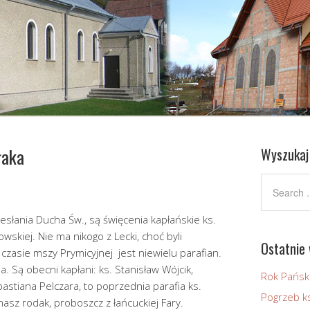
łaka
Wyszukaj
Zesłania Ducha Św., są święcenia kapłańskie ks.
skiej. Nie ma nikogo z Lecki, choć byli
Ostatnie 
W czasie mszy Prymicyjnej jest niewielu parafian.
. Są obecni kapłani: ks. Stanisław Wójcik,
Rok Pańsk
bastiana Pelczara, to poprzednia parafia ks.
Pogrzeb ks
 nasz rodak, proboszcz z łańcuckiej Fary.