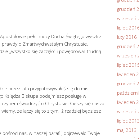
grudzień 
wrzesień 
lipiec 201
 Apostołowie pełni mocy Ducha Świętego wyszli z
luty 2016
nie prawdy o Zmartwychwstałym Chrystusie.
grudzień 
dzie „wszystko się zaczęło” i powędrowali trudną
wrzesień 
lipiec 201
kwiecień 
grudzień 
ie przez lata przygotowywałeś się do misji
październ
ego Księdza Biskupa podejmiesz posługę w
kwiecień 
 i czynem świadczyć o Chrystusie. Cieszy się nasza
iemy, że łączy się to z tym, iż rzadziej będziesz
wrzesień 
lipiec 201
maj 2013
e pośród nas, w naszej parafii, dojrzewało Twoje