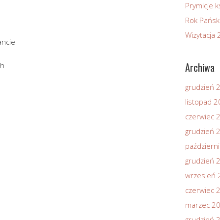
Prymicje k
Rok Pańsk
Wizytacja
ancie
Archiwa
ch
grudzień 
listopad 
czerwiec 
grudzień 
październ
grudzień 
wrzesień 
czerwiec 
marzec 2
grudzień 