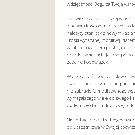
wdzięczności Bogu za Twoją wśr
Pojawił się w życiu naszej wioski i
z nowym kościołem przyszło zadani
należyty stan, tak z nowym kapła
Troski wyrażanej modlitwą, darem
zainteresowaniem posługą kapła
przedsięwzięciach. Jako wspólnot
zadanie i obowiązek.
Wiele życzeń i dobrych słów otrz
swoim imieniu i w imieniu parafian
nie zabrakło Ci modlitewnego wspa
wymagającego wiele od swego kap
podejmuje dla ich duchowego do
Niech Twej posłudze błogosławi N
do uczestnictwa w Swojej zbawcze