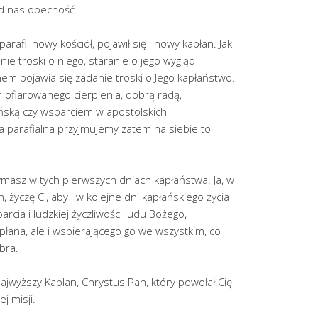
ód nas obecność.
 parafii nowy kościół, pojawił się i nowy kapłan. Jak
e troski o niego, staranie o jego wygląd i
nem pojawia się zadanie troski o Jego kapłaństwo.
 ofiarowanego cierpienia, dobrą radą,
ńską czy wsparciem w apostolskich
a parafialna przyjmujemy zatem na siebie to
ymasz w tych pierwszych dniach kapłaństwa. Ja, w
, życzę Ci, aby i w kolejne dni kapłańskiego życia
rcia i ludzkiej życzliwości ludu Bożego,
łana, ale i wspierającego go we wszystkim, co
bra.
ajwyższy Kaplan, Chrystus Pan, który powołał Cię
j misji.