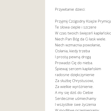
Przywitanie dzieci:
Przyjmij Czcigodny Księże Prymicj
Te słowa cieple i szczere
W czas twoich święceń kapłański
Niech Pan Bóg da Ci łask wiele.
Niech wzmacnia powołanie,
Osłania, kiedy trzeba
I prostą pewną drogą
Prowadzi Cię do nieba.
Śpiewaj sercem kapłańskim
radosne dziękczynienie
Za służbę Chrystusowi,
Za wielkie wyróżnienie.
A my się dziś do Ciebie
Serdecznie uśmiechamy
I wszystkie swe życzenia
W modlitwę przemieniamy.