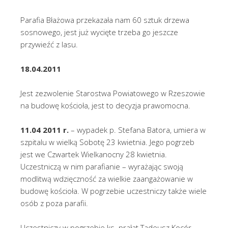
Parafia Błażowa przekazała nam 60 sztuk drzewa
sosnowego, jest już wycięte trzeba go jeszcze
przywieźć z lasu.
18.04.2011
Jest zezwolenie Starostwa Powiatowego w Rzeszowie
na budowę kościoła, jest to decyzja prawomocna.
11.04 2011 r.
– wypadek p. Stefana Batora, umiera w
szpitalu w wielką Sobotę 23 kwietnia. Jego pogrzeb
jest we Czwartek Wielkanocny 28 kwietnia.
Uczestniczą w nim parafianie – wyrażając swoją
modlitwą wdzięczność za wielkie zaangażowanie w
budowę kościoła. W pogrzebie uczestniczy także wiele
osób z poza parafii.
Uczestniczy w pogrzebie ks. prałat Tadeusz Kocór –