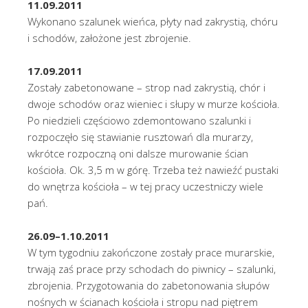
11.09.2011
Wykonano szalunek wieńca, płyty nad zakrystią, chóru
i schodów, założone jest zbrojenie.
17.09.2011
Zostały zabetonowane – strop nad zakrystią, chór i
dwoje schodów oraz wieniec i słupy w murze kościoła.
Po niedzieli częściowo zdemontowano szalunki i
rozpoczęło się stawianie rusztowań dla murarzy,
wkrótce rozpoczną oni dalsze murowanie ścian
kościoła. Ok. 3,5 m w górę. Trzeba też nawieźć pustaki
do wnętrza kościoła – w tej pracy uczestniczy wiele
pań.
26.09–1.10.2011
W tym tygodniu zakończone zostały prace murarskie,
trwają zaś prace przy schodach do piwnicy – szalunki,
zbrojenia. Przygotowania do zabetonowania słupów
nośnych w ścianach kościoła i stropu nad piętrem