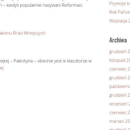
Prymicje k
ch – kiedyś popularnie nazywani Reformaci.
Rok Pańsk
Wizytacja
Zakonu Braci Mniejszych
Archiwa
grudzień 
listopad 
iętej – Palestyna – obecnie jest w klasztorze w
ej
czerwiec 
grudzień 
październ
grudzień 
wrzesień 
czerwiec 
marzec 2
grudzień 