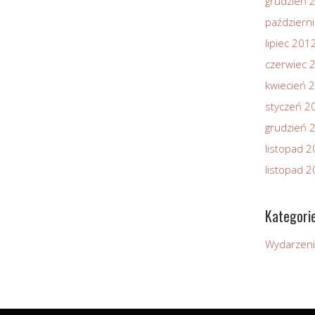
grudzień 
październ
lipiec 201
czerwiec 
kwiecień 
styczeń 2
grudzień 
listopad 
listopad 
Kategori
Wydarzen