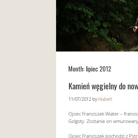
Month:
lipiec 2012
Kamień węgielny do now
11/07/2012
by
Hubert
Ojciec Franciszek Wiater – franci
Golgoty. Zostanie on wmurowany 
Ojciec Franciszek pochodzi z Pstr