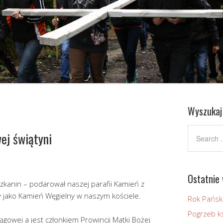
Wyszukaj
ej świątyni
Ostatnie 
szkanin – podarował naszej parafii Kamień z
jako Kamień Węgielny w naszym kościele.
Rok Pańsk
Pogrzeb ks
ągowej a jest członkiem Prowincji Matki Bożej