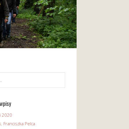
wpisy
i 2020
. Franciszka Pelca