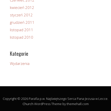
czerwiec 2012
kwiecień 2012
styczeń 2012
grudzień 2011
listopad 2011
listopad 2010
Kategorie
Wydarzenia
Copyright © 2026 Parafia p.w. Najświętszego Serca Pana Jezusa w Lecce.
Church
WordPress Theme by themehall.com