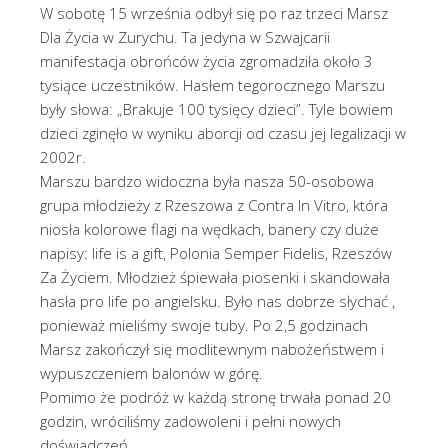
W sobotę 15 września odbył się po raz trzeci Marsz
Dla Życia w Zurychu. Ta jedyna w Szwajcarii
manifestacja obrońców życia zgromadziła około 3
tysiące uczestników. Hasłem tegorocznego Marszu
były słowa: „Brakuje 100 tysięcy dzieci”. Tyle bowiem
dzieci zginęło w wyniku aborcji od czasu jej legalizacji w
2002r.
Marszu bardzo widoczna była nasza 50-osobowa
grupa młodzieży z Rzeszowa z Contra In Vitro, która
niosła kolorowe flagi na wędkach, banery czy duże
napisy: life is a gift, Polonia Semper Fidelis, Rzeszów
Za Życiem. Młodzież śpiewała piosenki i skandowała
hasła pro life po angielsku. Było nas dobrze słychać ,
ponieważ mieliśmy swoje tuby. Po 2,5 godzinach
Marsz zakończył się modlitewnym nabożeństwem i
wypuszczeniem balonów w górę.
Pomimo że podróż w każdą stronę trwała ponad 20
godzin, wróciliśmy zadowoleni i pełni nowych
doświadczeń.